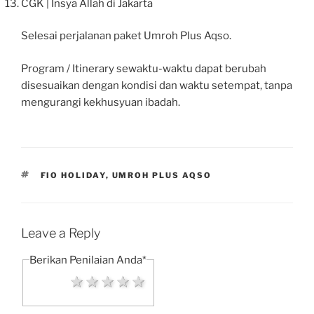
CGK | Insya Allah di Jakarta
Selesai perjalanan paket Umroh Plus Aqso.
Program / Itinerary sewaktu-waktu dapat berubah
disesuaikan dengan kondisi dan waktu setempat, tanpa
mengurangi kekhusyuan ibadah.
TAGS
FIO HOLIDAY
,
UMROH PLUS AQSO
Leave a Reply
Berikan Penilaian Anda
*
1 star
2 stars
3 stars
4 stars
5 stars