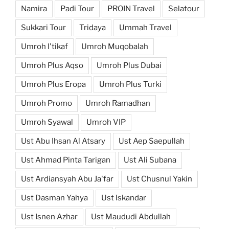
Namira
Padi Tour
PROIN Travel
Selatour
Sukkari Tour
Tridaya
Ummah Travel
Umroh I'tikaf
Umroh Muqobalah
Umroh Plus Aqso
Umroh Plus Dubai
Umroh Plus Eropa
Umroh Plus Turki
Umroh Promo
Umroh Ramadhan
Umroh Syawal
Umroh VIP
Ust Abu Ihsan Al Atsary
Ust Aep Saepullah
Ust Ahmad Pinta Tarigan
Ust Ali Subana
Ust Ardiansyah Abu Ja'far
Ust Chusnul Yakin
Ust Dasman Yahya
Ust Iskandar
Ust Isnen Azhar
Ust Maududi Abdullah