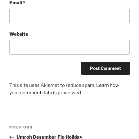
Email
*
Website
This site uses Akismet to reduce spam.
Learn how
your comment data is processed.
Post
Previous
PREVIOUS
navigation
Post
Umroh Desember Fio Holiday