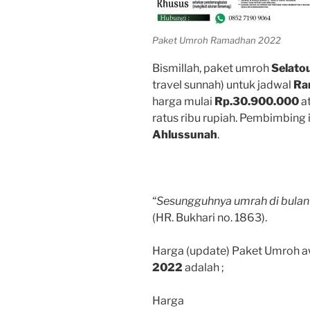
Paket Umroh Ramadhan 2022
Bismillah, paket umroh
Selato
travel sunnah) untuk jadwal
Ra
harga mulai
Rp.30.900.000
at
ratus ribu rupiah. Pembimbing
Ahlussunah
.
“
Sesungguhnya umrah di bulan
(HR. Bukhari no. 1863).
Harga (update) Paket Umroh 
2022
adalah ;
Harga