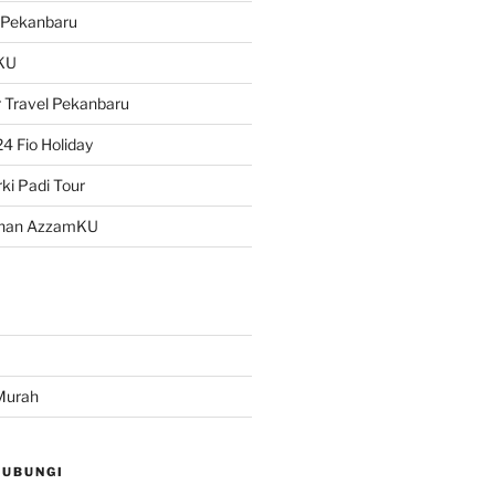
 Pekanbaru
KU
 Travel Pekanbaru
4 Fio Holiday
ki Padi Tour
han AzzamKU
Murah
HUBUNGI