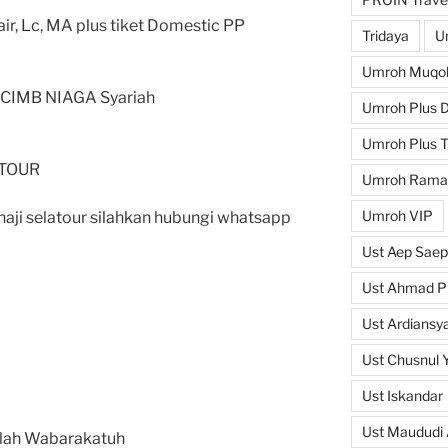
r, Lc, MA plus tiket Domestic PP
Tridaya
U
Umroh Muqo
k CIMB NIAGA Syariah
Umroh Plus D
Umroh Plus T
 TOUR
Umroh Rama
Umroh VIP
aji selatour silahkan hubungi whatsapp
Ust Aep Saep
Ust Ahmad Pi
Ust Ardiansya
Ust Chusnul 
Ust Iskandar
Ust Maududi 
lah Wabarakatuh