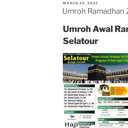
POSTED
MARCH 29, 2022
ON
Umroh Ramadhan 2
Umroh Awal R
Selatour