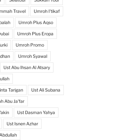
mmah Travel
Umroh I'tikaf
balah
Umroh Plus Aqso
ubai
Umroh Plus Eropa
urki
Umroh Promo
dhan
Umroh Syawal
Ust Abu Ihsan Al Atsary
ullah
nta Tarigan
Ust Ali Subana
h Abu Ja'far
Yakin
Ust Dasman Yahya
Ust Isnen Azhar
Abdullah