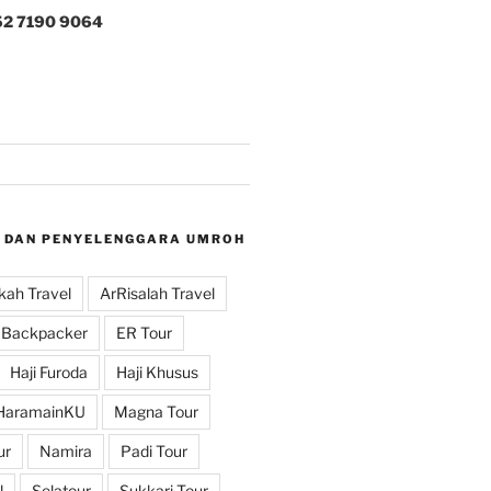
52 7190 9064
 DAN PENYELENGGARA UMROH
ah Travel
ArRisalah Travel
Backpacker
ER Tour
Haji Furoda
Haji Khusus
HaramainKU
Magna Tour
ur
Namira
Padi Tour
l
Selatour
Sukkari Tour