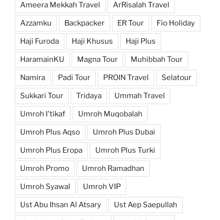
Ameera Mekkah Travel
ArRisalah Travel
Azzamku
Backpacker
ER Tour
Fio Holiday
Haji Furoda
Haji Khusus
Haji Plus
HaramainKU
Magna Tour
Muhibbah Tour
Namira
Padi Tour
PROIN Travel
Selatour
Sukkari Tour
Tridaya
Ummah Travel
Umroh I'tikaf
Umroh Muqobalah
Umroh Plus Aqso
Umroh Plus Dubai
Umroh Plus Eropa
Umroh Plus Turki
Umroh Promo
Umroh Ramadhan
Umroh Syawal
Umroh VIP
Ust Abu Ihsan Al Atsary
Ust Aep Saepullah