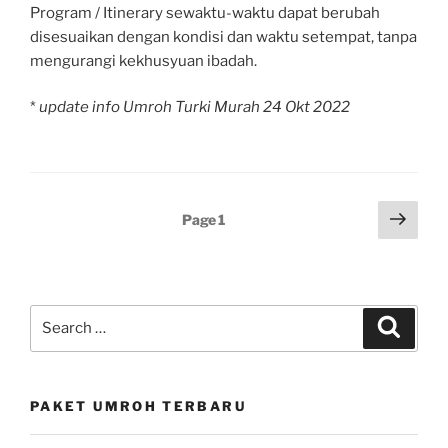
Program / Itinerary sewaktu-waktu dapat berubah
disesuaikan dengan kondisi dan waktu setempat, tanpa
mengurangi kekhusyuan ibadah.
*
update info Umroh Turki Murah 24 Okt 2022
Posts
Next
Page
1
page
pagination
Search
Search
for:
PAKET UMROH TERBARU