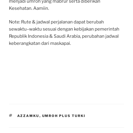
menjadi umroh
yang mabrur serta diberikan
Kesehatan. Aamiin.
Note
:
R
ute
& jadwal
perjalanan dapat berubah
sewaktu
–
waktu sesuai dengan kebijakan pemerintah
Republik Indonesia & Saudi Arabia
, perubahan jadwal
keberangkatan dari
maskapai
.
TAGS
AZZAMKU
,
UMROH PLUS TURKI