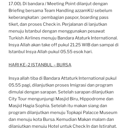
17.00). Di bandara /
Meeting Point
dilanjut dengan
Briefing bersama Team Handling
azzamKU
sebelum
keberangkatan : pembagian
paspor, boarding pass
tiket, dan proses
Check in
. Perjalanan di lanjutkan
menuju Istanbul dengan
menggu
nakan pesawat
Turkish Airlines menuju Bandara Ataturk International.
Insya Allah akan
take off pukul 21.25 WIB dan sampai di
Istanbul Insya Allah pukul 05.55 esok hari.
HARI KE
–
2 ISTANBUL
–
BURSA
Insya allah tiba di Bandara Attaturk Inte
r
national pukul
05.55 pagi, dilanjutkan proses Imigrasi
dan program
dimulai dengan sarapan. Setelah sarapan dilanjutkan
City Tour mengunjungi
M
a
s
j
i
d
B
i
r
u
,
H
i
p
p
o
d
r
o
m
e
d
a
n
M
a
s
j
i
d
H
agia Sophia. Setelah itu makan siang dan
program
dilanjutkan menuju Topkapi Palacce Museum
dan
menuju kota Bursa. Kemudian Makan malam
dan
dilanjutkan menuju Hotel untuk Check In dan Istirahat.