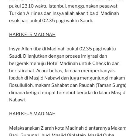
pukul 23.10 waktu Istanbul. menggunakan pesawat
Turkish Airlines dan Insya allah akan tiba
di Madinah
esok hari pukul 02.35 pagi waktu Saudi.
HARI KE
–
5 MADINAH
Insya Allah tiba di Madinah pukul 02.35 pagi waktu
Saudi. Dilanjutkan dengan proses Imigrasi
dan
bergerak menuju Hotel Madinah untuk
Check In
dan
beristirahat. Acara bebas, Jamaah
mempe
rbanyak
ibadah di Masjid Nabawi dan juga mengunjungi makam
Rosullulloh, makam
Sahabat dan Raudah (Taman Surga)
dimana ketiga tempat tersebut berada di dalam Masjid
Nabawi.
HARI KE
–
6 MADINAH
Melaksanakan Ziarah kota Madinah diantaranya Makam
Baqi, Gunung
Uhud, Masjid Qiblatain,
Masjid Quba,