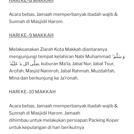
HARI KE
–
8 MAKKAH
Acara bebas, Jamaah memperbanyak ibadah wajib
&
Sunnah di Masjidil Harom.
HARI KE
–
9 MAKKAH
Melaksanakan
Ziarah
Kota
Makkah
diantaranya
mengunjungi
tempat
kelahiran
Nabi
Muhammad
وَ سَلَّم
عَلَيْه
ه
الل
صَلَّى
,
kuburan Ma’la, Jabal Nur, Jabal Tsur,
Arofah, Masjid Namiroh,
Jabal Rahmah, Muzdalifah,
Mina dan berkunjung ke Ja’ronah.
HARI KE
–
10 MAKKAH
Acara bebas, Jamaah memperbanyak ibadah wajib &
Sunnah di Masjidil Harom. Jamaah
dihimbau untuk melakukan persiapan
Packing Koper
untuk kepulangan di hari berikutnya