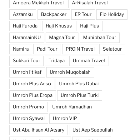
Ameera Mekkah Travel
ArRisalah Travel
Azzamku
Backpacker
ER Tour
Fio Holiday
Haji Furoda
Haji Khusus
Haji Plus
HaramainKU
Magna Tour
Muhibbah Tour
Namira
Padi Tour
PROIN Travel
Selatour
Sukkari Tour
Tridaya
Ummah Travel
Umroh I'tikaf
Umroh Muqobalah
Umroh Plus Aqso
Umroh Plus Dubai
Umroh Plus Eropa
Umroh Plus Turki
Umroh Promo
Umroh Ramadhan
Umroh Syawal
Umroh VIP
Ust Abu Ihsan Al Atsary
Ust Aep Saepullah