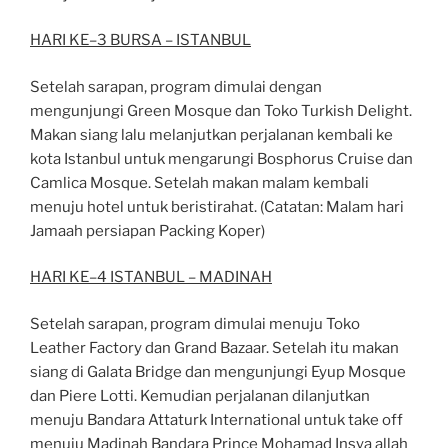
HARI KE
–
3 BURSA
–
ISTANBUL
Setelah sarapan, program dimulai dengan
mengunjungi
Green Mosque dan Toko Turkish
Delight.
Makan siang lalu melanjutkan perjalanan kembali ke
kota Istanbul untuk mengarungi
Bosphorus Cruise
dan
Camlica Mosque. Setelah makan malam kembali
menuju hotel untuk
beristirahat. (Catatan: Malam hari
Jamaah persiapa
n
Packing Koper
)
HARI KE
–
4 ISTANBUL
–
MADINAH
Setelah sarapan, program dimulai menuju Toko
Leather Factory dan Grand Bazaar. Setelah itu
makan
siang di Galata Bridge dan mengunjungi
Eyup Mosque
dan Piere Lotti. Kemudian
perjalanan dilanjutkan
menuju Bandara Attaturk International untuk take off
menuju Madinah
Bandara Prince Mohamad Insya allah