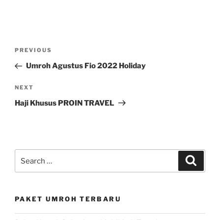
Post
Previous
PREVIOUS
navigation
Post
Umroh Agustus Fio 2022 Holiday
Next
NEXT
Post
Haji Khusus PROIN TRAVEL
Search
Search
for:
PAKET UMROH TERBARU