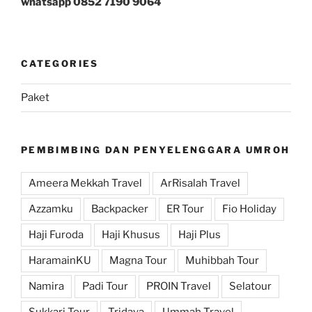
whatsapp 0852 7190 9064
CATEGORIES
Paket
PEMBIMBING DAN PENYELENGGARA UMROH
Ameera Mekkah Travel
ArRisalah Travel
Azzamku
Backpacker
ER Tour
Fio Holiday
Haji Furoda
Haji Khusus
Haji Plus
HaramainKU
Magna Tour
Muhibbah Tour
Namira
Padi Tour
PROIN Travel
Selatour