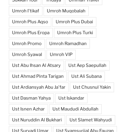
Sukkari Tour
Tridaya
Ummah Travel
Umroh I'tikaf
Umroh Muqobalah
Umroh Plus Aqso
Umroh Plus Dubai
Umroh Plus Eropa
Umroh Plus Turki
Umroh Promo
Umroh Ramadhan
Umroh Syawal
Umroh VIP
Ust Abu Ihsan Al Atsary
Ust Aep Saepullah
Ust Ahmad Pinta Tarigan
Ust Ali Subana
Ust Ardiansyah Abu Ja'far
Ust Chusnul Yakin
Ust Dasman Yahya
Ust Iskandar
Ust Isnen Azhar
Ust Maududi Abdullah
Ust Nuruddin Al Bukhari
Ust Slamet Wahyudi
Ust Suryadi Umar
Ust Syamsurijal Abu Fauzan