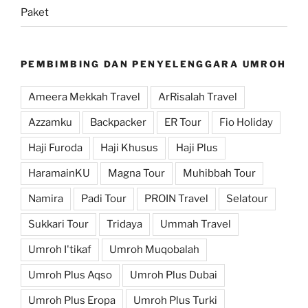
Paket
PEMBIMBING DAN PENYELENGGARA UMROH
Ameera Mekkah Travel
ArRisalah Travel
Azzamku
Backpacker
ER Tour
Fio Holiday
Haji Furoda
Haji Khusus
Haji Plus
HaramainKU
Magna Tour
Muhibbah Tour
Namira
Padi Tour
PROIN Travel
Selatour
Sukkari Tour
Tridaya
Ummah Travel
Umroh I'tikaf
Umroh Muqobalah
Umroh Plus Aqso
Umroh Plus Dubai
Umroh Plus Eropa
Umroh Plus Turki