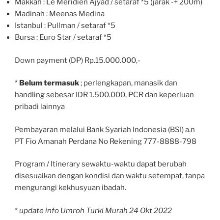
Makkah : Le Meridien Ajyad / setaraf *5 (jarak -+ 200m)
Madinah : Meenas Medina
Istanbul : Pullman / setaraf *5
Bursa : Euro Star / setaraf *5
Down payment (DP) Rp.15.000.000,-
*
Belum termasuk
; perlengkapan, manasik dan
handling sebesar IDR 1.500.000, PCR dan keperluan
pribadi lainnya
Pembayaran melalui Bank Syariah Indonesia (BSI) a.n
PT Fio Amanah Perdana No Rekening 777-8888-798
Program / Itinerary sewaktu-waktu dapat berubah
disesuaikan dengan kondisi dan waktu setempat, tanpa
mengurangi kekhusyuan ibadah.
*
update info Umroh Turki Murah 24 Okt 2022