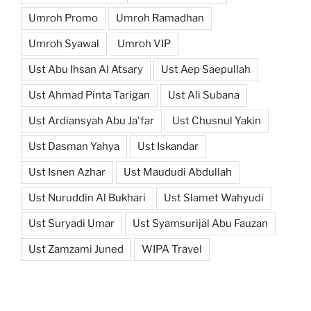
Umroh Promo
Umroh Ramadhan
Umroh Syawal
Umroh VIP
Ust Abu Ihsan Al Atsary
Ust Aep Saepullah
Ust Ahmad Pinta Tarigan
Ust Ali Subana
Ust Ardiansyah Abu Ja'far
Ust Chusnul Yakin
Ust Dasman Yahya
Ust Iskandar
Ust Isnen Azhar
Ust Maududi Abdullah
Ust Nuruddin Al Bukhari
Ust Slamet Wahyudi
Ust Suryadi Umar
Ust Syamsurijal Abu Fauzan
Ust Zamzami Juned
WIPA Travel