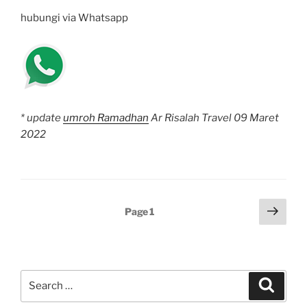
hubungi via Whatsapp
* update
umroh Ramadhan
Ar Risalah Travel 09 Maret
2022
Posts
Next
Page
1
page
pagination
Search
Search
for: