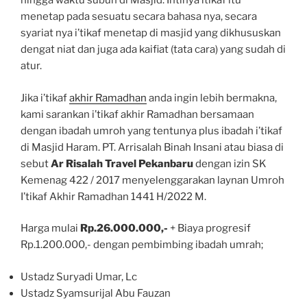
hingga waktu subuh di Masjid. Intinya itikaf itu
menetap pada sesuatu secara bahasa nya, secara
syariat nya i’tikaf menetap di masjid yang dikhususkan
dengat niat dan juga ada kaifiat (tata cara) yang sudah di
atur.
Jika i’tikaf
akhir Ramadhan
anda ingin lebih bermakna,
kami sarankan i’tikaf akhir Ramadhan bersamaan
dengan ibadah umroh yang tentunya plus ibadah i’tikaf
di Masjid Haram. PT. Arrisalah Binah Insani atau biasa di
sebut
Ar Risalah Travel Pekanbaru
dengan izin SK
Kemenag 422 / 2017 menyelenggarakan laynan Umroh
I’tikaf Akhir Ramadhan 1441 H/2022 M.
Harga mulai
Rp.26.000.000,-
+ Biaya progresif
Rp.1.200.000,- dengan pembimbing ibadah umrah;
Ustadz Suryadi Umar, Lc
Ustadz Syamsurijal Abu Fauzan