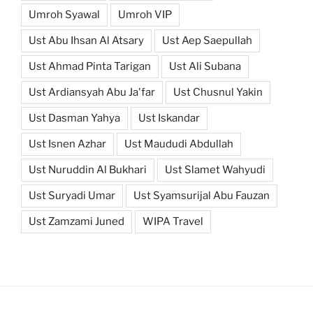
Umroh Syawal
Umroh VIP
Ust Abu Ihsan Al Atsary
Ust Aep Saepullah
Ust Ahmad Pinta Tarigan
Ust Ali Subana
Ust Ardiansyah Abu Ja'far
Ust Chusnul Yakin
Ust Dasman Yahya
Ust Iskandar
Ust Isnen Azhar
Ust Maududi Abdullah
Ust Nuruddin Al Bukhari
Ust Slamet Wahyudi
Ust Suryadi Umar
Ust Syamsurijal Abu Fauzan
Ust Zamzami Juned
WIPA Travel