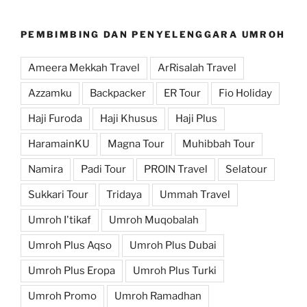
PEMBIMBING DAN PENYELENGGARA UMROH
Ameera Mekkah Travel
ArRisalah Travel
Azzamku
Backpacker
ER Tour
Fio Holiday
Haji Furoda
Haji Khusus
Haji Plus
HaramainKU
Magna Tour
Muhibbah Tour
Namira
Padi Tour
PROIN Travel
Selatour
Sukkari Tour
Tridaya
Ummah Travel
Umroh I'tikaf
Umroh Muqobalah
Umroh Plus Aqso
Umroh Plus Dubai
Umroh Plus Eropa
Umroh Plus Turki
Umroh Promo
Umroh Ramadhan