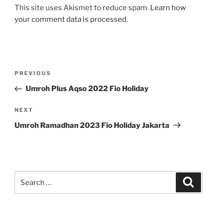
This site uses Akismet to reduce spam.
Learn how
your comment data is processed.
Post
Previous
PREVIOUS
navigation
Post
Umroh Plus Aqso 2022 Fio Holiday
Next
NEXT
Post
Umroh Ramadhan 2023 Fio Holiday Jakarta
Search
Search
for: