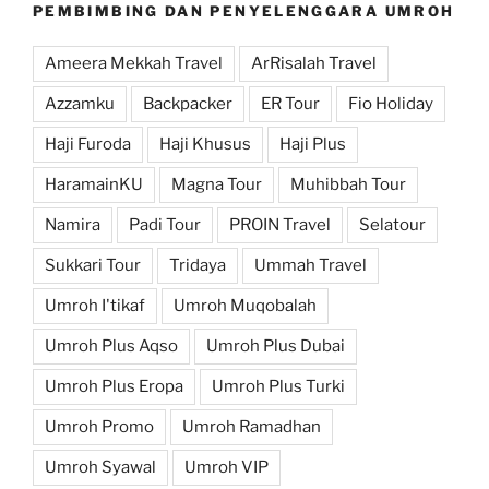
PEMBIMBING DAN PENYELENGGARA UMROH
Ameera Mekkah Travel
ArRisalah Travel
Azzamku
Backpacker
ER Tour
Fio Holiday
Haji Furoda
Haji Khusus
Haji Plus
HaramainKU
Magna Tour
Muhibbah Tour
Namira
Padi Tour
PROIN Travel
Selatour
Sukkari Tour
Tridaya
Ummah Travel
Umroh I'tikaf
Umroh Muqobalah
Umroh Plus Aqso
Umroh Plus Dubai
Umroh Plus Eropa
Umroh Plus Turki
Umroh Promo
Umroh Ramadhan
Umroh Syawal
Umroh VIP