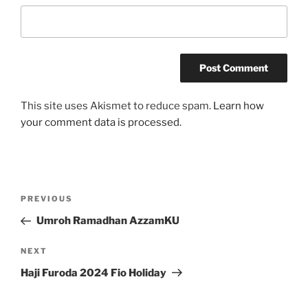
This site uses Akismet to reduce spam.
Learn how
your comment data is processed.
Post
Previous
PREVIOUS
navigation
Post
Umroh Ramadhan AzzamKU
Next
NEXT
Post
Haji Furoda 2024 Fio Holiday