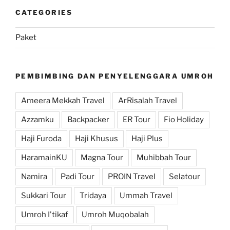
CATEGORIES
Paket
PEMBIMBING DAN PENYELENGGARA UMROH
Ameera Mekkah Travel
ArRisalah Travel
Azzamku
Backpacker
ER Tour
Fio Holiday
Haji Furoda
Haji Khusus
Haji Plus
HaramainKU
Magna Tour
Muhibbah Tour
Namira
Padi Tour
PROIN Travel
Selatour
Sukkari Tour
Tridaya
Ummah Travel
Umroh I'tikaf
Umroh Muqobalah