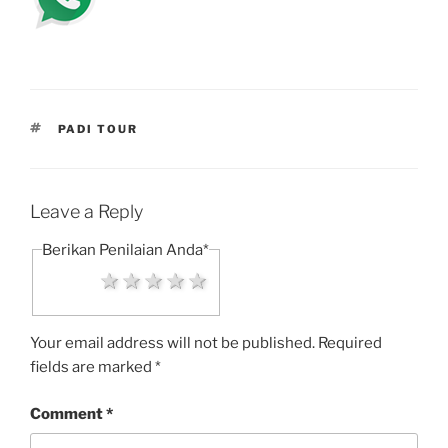
TAGS
PADI TOUR
Leave a Reply
Berikan Penilaian Anda
*
1 star
2 stars
3 stars
4 stars
5 stars
Your email address will not be published.
Required
fields are marked
*
Comment
*